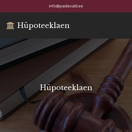
info@paidevald.ee
Hüpoteeklaen
Hüpoteeklaen