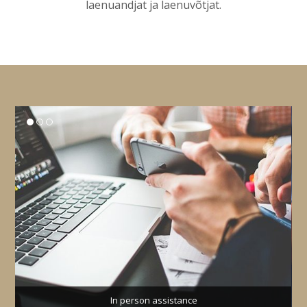
laenuandjat ja laenuvõtjat.
In person assistance