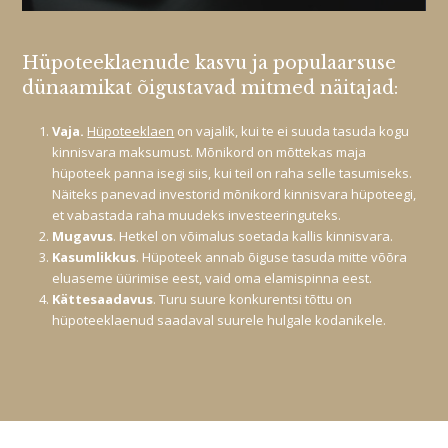
Hüpoteeklaenude kasvu ja populaarsuse
dünaamikat õigustavad mitmed näitajad:
Vaja.
Hüpoteeklaen
on vajalik, kui te ei suuda tasuda kogu
kinnisvara maksumust. Mõnikord on mõttekas maja
hüpoteek panna isegi siis, kui teil on raha selle tasumiseks.
Näiteks panevad investorid mõnikord kinnisvara hüpoteegi,
et vabastada raha muudeks investeeringuteks.
Mugavus
. Hetkel on võimalus soetada kallis kinnisvara.
Kasumlikkus
. Hüpoteek annab õiguse tasuda mitte võõra
eluaseme üürimise eest, vaid oma elamispinna eest.
Kättesaadavus
. Turu suure konkurentsi tõttu on
hüpoteeklaenud saadaval suurele hulgale kodanikele.